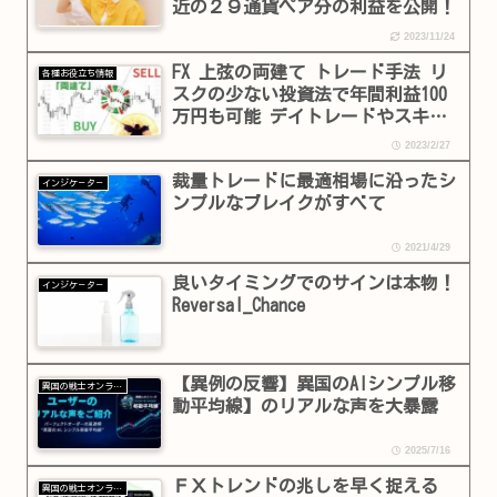
近の２９通貨ペア分の利益を公開！
2023/11/24
FX 上弦の両建て トレード手法 リ
各種お役立ち情報
スクの少ない投資法で年間利益100
万円も可能 デイトレードやスキャ
ルピングの方にもお勧めしたトレー
2023/2/27
ド手法 必勝法 ツール
裁量トレードに最適相場に沿ったシ
インジケ－タ－
ンプルなブレイクがすべて
2021/4/29
良いタイミングでのサインは本物！
インジケ－タ－
Reversal_Chance
【異例の反響】異国のAIシンプル移
異国の戦士オンラインショップ
動平均線】のリアルな声を大暴露
2025/7/16
ＦＸトレンドの兆しを早く捉える
異国の戦士オンラインショップ