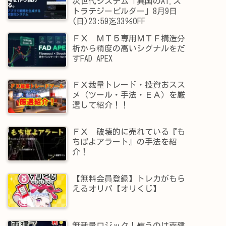
次世代システム「異国のAI.ス
トラテジービルダー」8月9日
(日)23:59迄33％OFF
ＦＸ ＭＴ５専用ＭＴＦ構造分
析から精度の高いシグナルをだ
すFAD APEX
ＦＸ裁量トレード・投資おスス
メ（ツール・手法・ＥＡ）を厳
選して紹介！！
ＦＸ 破壊的に売れている『も
ちぽよアラート』の手法を紹
介！
【無料会員登録】トレカがもら
えるオリパ【オリくじ】
無裁量ロジック！使うのは両建