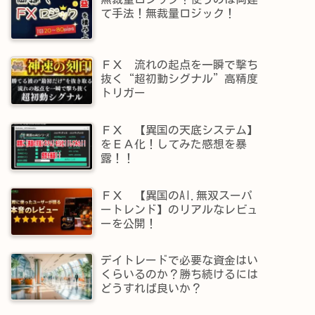
て手法！無裁量ロジック！
ＦＸ 流れの起点を一瞬で撃ち
抜く“超初動シグナル”高精度
トリガー
ＦＸ 【異国の天底システム】
をＥＡ化！してみた感想を暴
露！！
ＦＸ 【異国のAI.無双スーパ
ートレンド】​のリアルなレビュ
ーを公開！
デイトレードで必要な資金はい
くらいるのか？勝ち続けるには
どうすれば良いか？