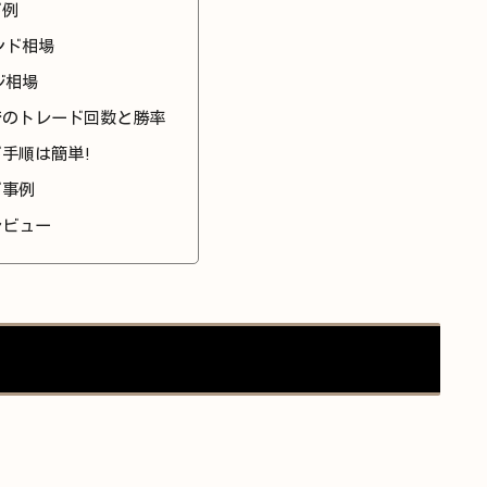
ド例
ンド相場
ジ相場
でのトレード回数と勝率
手順は簡単!
ド事例
レビュー