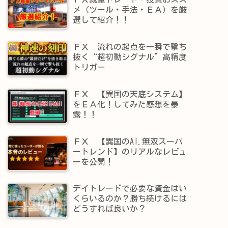
メ（ツール・手法・ＥＡ）を厳
選して紹介！！
ＦＸ 流れの起点を一瞬で撃ち
抜く“超初動シグナル”高精度
トリガー
ＦＸ 【異国の天底システム】
をＥＡ化！してみた感想を暴
露！！
ＦＸ 【異国のAI.無双スーパ
ートレンド】​のリアルなレビュ
ーを公開！
デイトレードで必要な資金はい
くらいるのか？勝ち続けるには
どうすれば良いか？