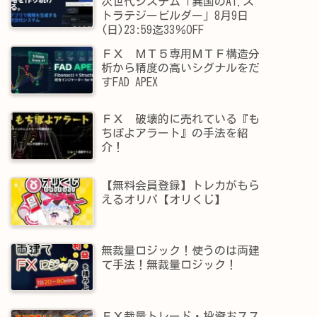
次世代システム「異国のAI.ス
トラテジービルダー」8月9日
(日)23:59迄33％OFF
ＦＸ ＭＴ５専用ＭＴＦ構造分
析から精度の高いシグナルをだ
すFAD APEX
ＦＸ 破壊的に売れている『も
ちぽよアラート』の手法を紹
介！
【無料会員登録】トレカがもら
えるオリパ【オリくじ】
無裁量ロジック！使うのは両建
て手法！無裁量ロジック！
ＦＸ裁量トレード・投資おスス