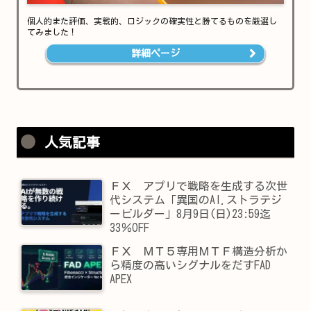
個人的また評価、実戦的、ロジックの確実性と勝てるものを厳選し
てみました！
詳細ページ
人気記事
ＦＸ アプリで戦略を生成する次世
代システム「異国のAI.ストラテジ
ービルダー」8月9日(日)23:59迄
33％OFF
ＦＸ ＭＴ５専用ＭＴＦ構造分析か
ら精度の高いシグナルをだすFAD
APEX