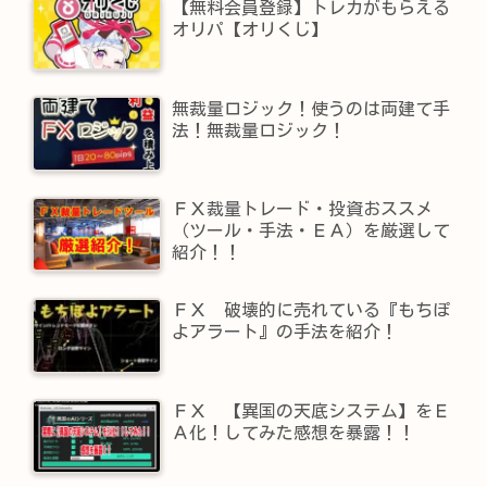
【無料会員登録】トレカがもらえる
オリパ【オリくじ】
無裁量ロジック！使うのは両建て手
法！無裁量ロジック！
ＦＸ裁量トレード・投資おススメ
（ツール・手法・ＥＡ）を厳選して
紹介！！
ＦＸ 破壊的に売れている『もちぽ
よアラート』の手法を紹介！
ＦＸ 【異国の天底システム】をＥ
Ａ化！してみた感想を暴露！！