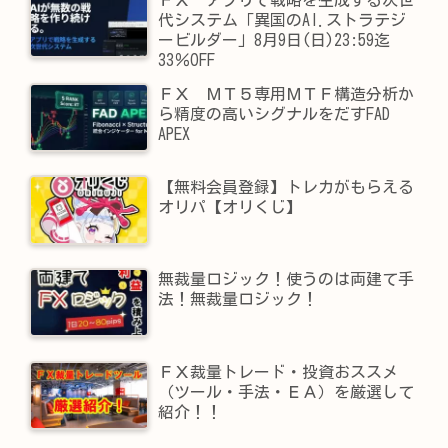
代システム「異国のAI.ストラテジ
ービルダー」8月9日(日)23:59迄
33％OFF
ＦＸ ＭＴ５専用ＭＴＦ構造分析か
ら精度の高いシグナルをだすFAD
APEX
【無料会員登録】トレカがもらえる
オリパ【オリくじ】
無裁量ロジック！使うのは両建て手
法！無裁量ロジック！
ＦＸ裁量トレード・投資おススメ
（ツール・手法・ＥＡ）を厳選して
紹介！！