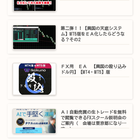
第二弾！！【異国の天底システ
ム】MT5版をＥＡ化したらどうな
る？その2
ＦＸ用 ＥＡ 【異国の殴り込み
ドル円】【MT4・MT5】版
ＡＩ自動売買の生トレードを無料
で閲覧できるFXスクール説明会の
ご案内（ 会場は東京都になりま
す ）