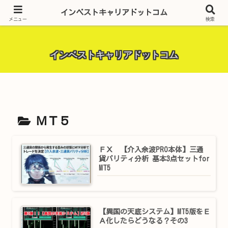
昨今話題の投資全般・金融関連全般・ＦＸトレード全般・生活に役立つ情報・
インベストキャリアドットコム
トラブル解決までを厳選して紹介しています。
メニュー
検索
インベストキャリアドットコム
ＭＴ５
ＦＸ 【介入余波PRO本体】三通
貨パリティ分析 基本3点セットfor
MT5
【異国の天底システム】MT5版をＥ
Ａ化したらどうなる？その3