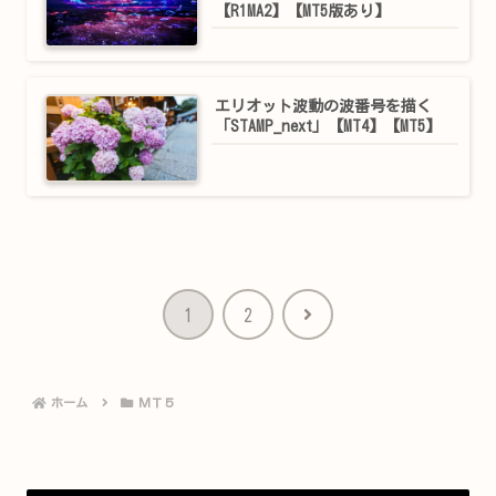
【R1MA2】【MT5版あり】
エリオット波動の波番号を描く
「STAMP_next」【MT4】【MT5】
次
1
2
へ
ホーム
ＭＴ５