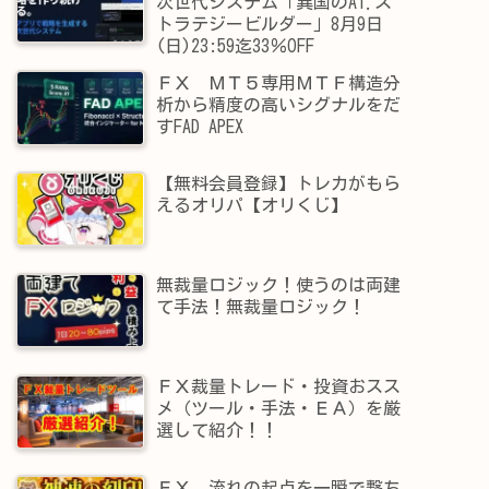
次世代システム「異国のAI.ス
トラテジービルダー」8月9日
(日)23:59迄33％OFF
ＦＸ ＭＴ５専用ＭＴＦ構造分
析から精度の高いシグナルをだ
すFAD APEX
【無料会員登録】トレカがもら
えるオリパ【オリくじ】
無裁量ロジック！使うのは両建
て手法！無裁量ロジック！
ＦＸ裁量トレード・投資おスス
メ（ツール・手法・ＥＡ）を厳
選して紹介！！
ＦＸ 流れの起点を一瞬で撃ち