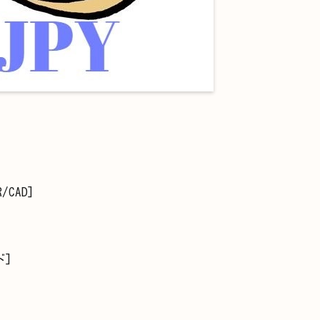
/CAD]
]