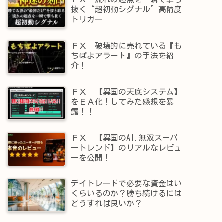
抜く“超初動シグナル”高精度
トリガー
ＦＸ 破壊的に売れている『も
ちぽよアラート』の手法を紹
介！
ＦＸ 【異国の天底システム】
をＥＡ化！してみた感想を暴
露！！
ＦＸ 【異国のAI.無双スーパ
ートレンド】​のリアルなレビュ
ーを公開！
デイトレードで必要な資金はい
くらいるのか？勝ち続けるには
どうすれば良いか？