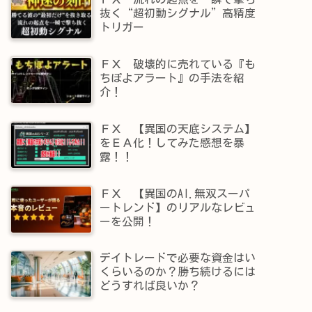
抜く“超初動シグナル”高精度
トリガー
ＦＸ 破壊的に売れている『も
ちぽよアラート』の手法を紹
介！
ＦＸ 【異国の天底システム】
をＥＡ化！してみた感想を暴
露！！
ＦＸ 【異国のAI.無双スーパ
ートレンド】​のリアルなレビュ
ーを公開！
デイトレードで必要な資金はい
くらいるのか？勝ち続けるには
どうすれば良いか？