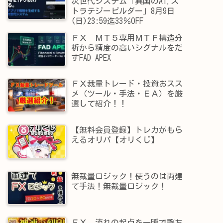
次世代システム「異国のAI.ス
トラテジービルダー」8月9日
(日)23:59迄33％OFF
ＦＸ ＭＴ５専用ＭＴＦ構造分
析から精度の高いシグナルをだ
すFAD APEX
ＦＸ裁量トレード・投資おスス
メ（ツール・手法・ＥＡ）を厳
選して紹介！！
【無料会員登録】トレカがもら
えるオリパ【オリくじ】
無裁量ロジック！使うのは両建
て手法！無裁量ロジック！
ＦＸ 流れの起点を一瞬で撃ち