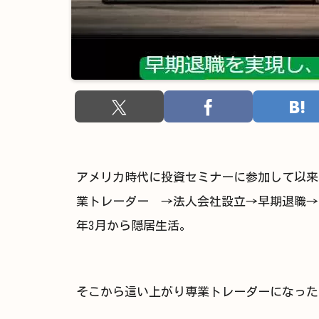
アメリカ時代に投資セミナーに参加して以来
業トレーダー →法人会社設立→早期退職→専業
年3月から隠居生活。
そこから這い上がり専業トレーダーになった