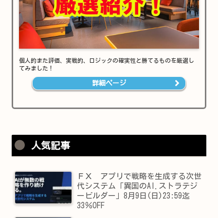
個人的また評価、実戦的、ロジックの確実性と勝てるものを厳選し
てみました！
詳細ページ
人気記事
ＦＸ アプリで戦略を生成する次世
代システム「異国のAI.ストラテジ
ービルダー」8月9日(日)23:59迄
33％OFF