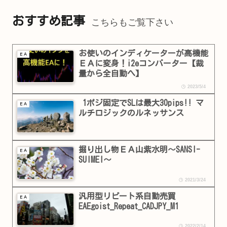
おすすめ記事
こちらもご覧下さい
お使いのインディケーターが高機能
ＥＡ
ＥＡに変身！i2eコンバーター【裁
量から全自動へ】
2023/5/4
1ポジ固定でSLは最大30pips!! マ
ＥＡ
ルチロジックのルネッサンス
掘り出し物ＥＡ山紫水明～SANSI-
ＥＡ
SUIMEI～
2021/3/24
汎用型リピート系自動売買
ＥＡ
EAEgoist_Repeat_CADJPY_M1
2022/2/14