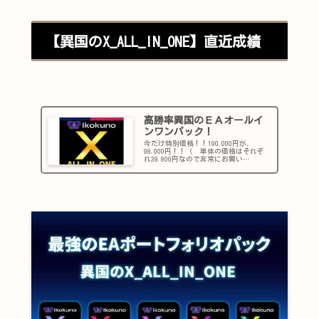
【異国のX_ALL_IN_ONE】直近成績
高勝率異国のＥＡオールイ
ンワンパック！
今だけ特別価格！！190,000円が、
98,000円！！（ 単体の価格はそれぞ
れ39,800円なので非常にお買い
得！！ ）更に！！オールインパック
でしか実現できない事も！！ＭＴ５版
も発売！！【異国の
X_ALL_IN_ONE_V2.0】詳細【...