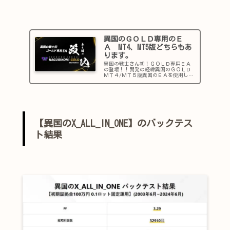
異国のＧＯＬＤ専用のＥ
Ａ MT4、MT5版どちらもあ
ります。
異国の戦士さん初！ＧＯＬＤ専用ＥＡ
の登場！！開発の経緯異国のＧＯＬＤ
ＭＴ４/ＭＴ５版異国のＥＡを使用して
おられる方に、アンケートを取ったと
ころ一番多かったのが” ＧＯＬ
Ｄ ”専用のＥＡを作って欲しいとい
う経緯から作成されました。しかし、
GO...
【異国のX_ALL_IN_ONE】のバックテス
ト結果