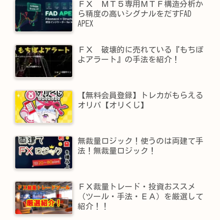
ＦＸ ＭＴ５専用ＭＴＦ構造分析か
ら精度の高いシグナルをだすFAD
APEX
ＦＸ 破壊的に売れている『もちぽ
よアラート』の手法を紹介！
【無料会員登録】トレカがもらえる
オリパ【オリくじ】
無裁量ロジック！使うのは両建て手
法！無裁量ロジック！
ＦＸ裁量トレード・投資おススメ
（ツール・手法・ＥＡ）を厳選して
紹介！！