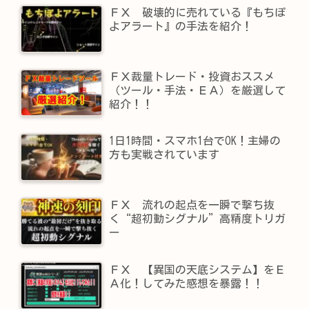
ＦＸ 破壊的に売れている『もちぽ
よアラート』の手法を紹介！
ＦＸ裁量トレード・投資おススメ
（ツール・手法・ＥＡ）を厳選して
紹介！！
1日1時間・スマホ1台でOK！主婦の
方も実戦されています
ＦＸ 流れの起点を一瞬で撃ち抜
く“超初動シグナル”高精度トリガ
ー
ＦＸ 【異国の天底システム】をＥ
Ａ化！してみた感想を暴露！！