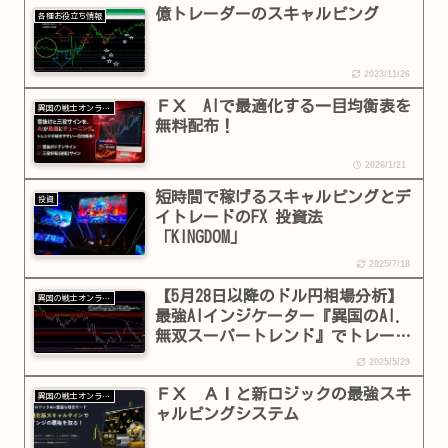
億トレーダーのスキャルピング
各種お役立ち情報
2023/11/26
ＦＸ AIで最適化する一目均衡表を
異国の戦士オンラインショップ
無料配布！
2026/1/21
短時間で稼げるスキャルピングとデ
投資
イトレードのFX 投資法
「KINGDOM」
2025/7/18
【5月28日以降のドル円相場分析】
異国の戦士オンラインショップ
最強AIインジケーター『異国のAI.
無双スーパートレンド』でトレード
攻略‼️
2025/5/29
ＦＸ ＡＩと新ロジックの最強スキ
異国の戦士オンラインショップ
ャルピングシステム