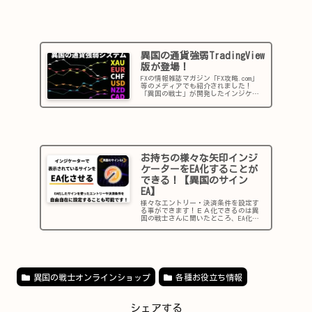
異国の通貨強弱TradingView
版が登場！
FXの情報雑誌マガジン「FX攻略.com」
等のメディアでも紹介されました！
「異国の戦士」が開発したインジケー
ターTradingView版【異国の強弱強弱シ
ステムTV】は通貨強弱を元にした根拠
のあるシグナルを使用し、卓越した売
買サインが表示さ...
お持ちの様々な矢印インジ
ケーターをEA化することが
できる！【異国のサイン
EA】
様々なエントリー・決済条件を設定す
る事ができます！ＥＡ化できるのは異
国の戦士さんに聞いたところ、EA化は
サインがオブジェクトもしくはバッフ
ァーで表示されていれば、基本的にど
のツールでもEA化可能です。
2025/06/28 バージョンアップ！...
異国の戦士オンラインショップ
各種お役立ち情報
シェアする