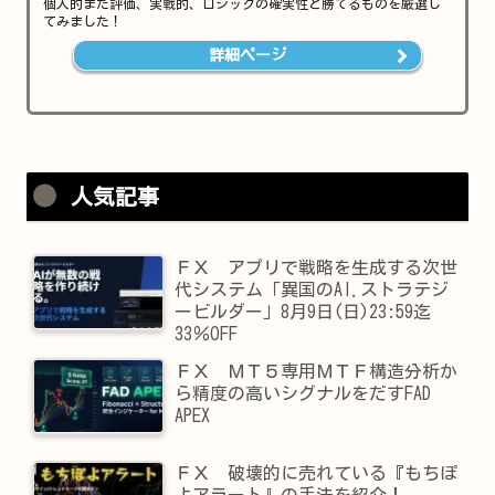
個人的また評価、実戦的、ロジックの確実性と勝てるものを厳選し
てみました！
詳細ページ
人気記事
ＦＸ アプリで戦略を生成する次世
代システム「異国のAI.ストラテジ
ービルダー」8月9日(日)23:59迄
33％OFF
ＦＸ ＭＴ５専用ＭＴＦ構造分析か
ら精度の高いシグナルをだすFAD
APEX
ＦＸ 破壊的に売れている『もちぽ