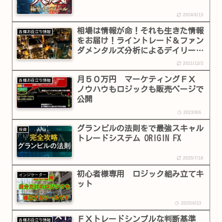
2024/6/13
相場は情報が命！それも生きた情報
各種お役立ち情報
をお届け！ライントレード＆ファン
ダメンタルズ分析によるデイリーレ
ポート
2021/12/3
月５０万円 マーケティングＦＸ
各種お役立ち情報
ノウハウもロジックも販売ページで
公開
2023/8/6
グランビルの法則をで最強スキャル
投資
トレードシステム ORIGIN FX
2025/7/18
初心者様専用 ロジック組み立てキ
インジケ－タ－
ット
2025/6/23
ＦＸトレードシンプルな判断基準
各種お役立ち情報