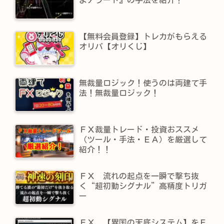
よアラート』の手法を紹介！
【無料会員登録】トレカがもらえる
オリパ【オリくじ】
無裁量ロジック！使うのは両建て手
法！無裁量ロジック！
ＦＸ裁量トレード・投資おススメ
（ツール・手法・ＥＡ）を厳選して
紹介！！
ＦＸ 流れの起点を一瞬で撃ち抜
く“超初動シグナル”高精度トリガ
ー
ＦＸ 【異国の天底システム】をＥ