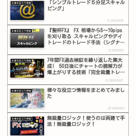
「シンプルトレード５分足スキャル
各種お役立ち情報
ピング」
2021/9/28
『聖杯FX』 FX 相場から5～10pips
各種お役立ち情報
を刈り取る スキャルピングやデイ
トレードのトレード手法（シグナル
付き）
2023/9/8
7年間FX過去検証を繰り返した集大
各種お役立ち情報
成! 50日後にチャートの読解力が
爆上がりする技術「完全裁量トレー
ド」
2023/10/27
様々な役立つ情報をまとめてみまし
各種お役立ち情報
た
2025/4/27
無裁量ロジック！使うのは両建て手
各種お役立ち情報
法！無裁量ロジック！