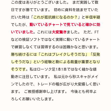
この度はありがとうございました。 まだ実践して数
日ですが勝てています。 初めに資料を読ませていた
だいた時は「
これが抵抗線になるのか？
」と
半信半疑
でしたが、
動いているチャートで見ていると確かに効
いていました
。これには
大変驚き
ました。 ただ、FT
などの検証ソフトではなく実際に動いているチャート
で練習しなくては習得するのは困難かなと思います。
勝ち続けるには「これはブレイクしそうだな」「反発
しそうだな」という経験と勘による裁量が重要となり
そうです
。私はローソク足1本1本ではなく細かな値
動きに注目しています。 私は元から秒スキャがメイ
ンでしたので、トレードの幅が広がり大変嬉しく思い
ます。 ご教授感謝申し上げます。 今後とも何卒よ
ろしくお願いいたします。