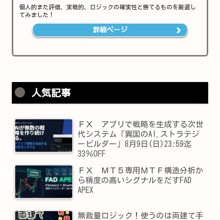
個人的また評価、実戦的、ロジックの確実性と勝てるものを厳選し
てみました！
詳細ページ
人気記事
ＦＸ アプリで戦略を生成する次世
代システム「異国のAI.ストラテジ
ービルダー」8月9日(日)23:59迄
33％OFF
ＦＸ ＭＴ５専用ＭＴＦ構造分析か
ら精度の高いシグナルをだすFAD
APEX
無裁量ロジック！使うのは両建て手