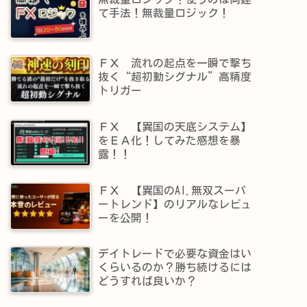
て手法！無裁量ロジック！
ＦＸ 流れの起点を一瞬で撃ち
抜く“超初動シグナル”高精度
トリガー
ＦＸ 【異国の天底システム】
をＥＡ化！してみた感想を暴
露！！
ＦＸ 【異国のAI.無双スーパ
ートレンド】​のリアルなレビュ
ーを公開！
デイトレードで必要な資金はい
くらいるのか？勝ち続けるには
どうすれば良いか？