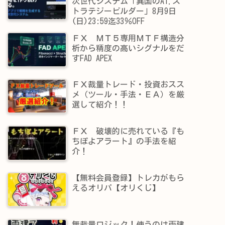
次世代システム「異国のAI.ス
トラテジービルダー」8月9日
(日)23:59迄33％OFF
ＦＸ ＭＴ５専用ＭＴＦ構造分
析から精度の高いシグナルをだ
すFAD APEX
ＦＸ裁量トレード・投資おスス
メ（ツール・手法・ＥＡ）を厳
選して紹介！！
ＦＸ 破壊的に売れている『も
ちぽよアラート』の手法を紹
介！
【無料会員登録】トレカがもら
えるオリパ【オリくじ】
無裁量ロジック！使うのは両建