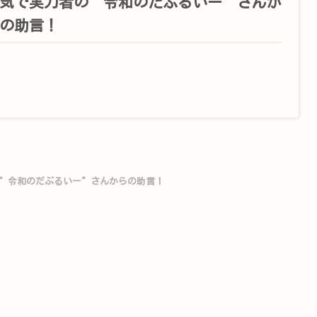
気で実力者の”令和のだぶるいー”さんか
の助言！
”令和のだぶるいー”さんからの助言！