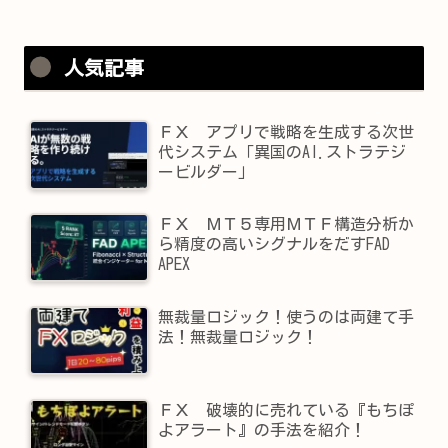
人気記事
ＦＸ アプリで戦略を生成する次世
代システム「異国のAI.ストラテジ
ービルダー」
ＦＸ ＭＴ５専用ＭＴＦ構造分析か
ら精度の高いシグナルをだすFAD
APEX
無裁量ロジック！使うのは両建て手
法！無裁量ロジック！
ＦＸ 破壊的に売れている『もちぽ
よアラート』の手法を紹介！