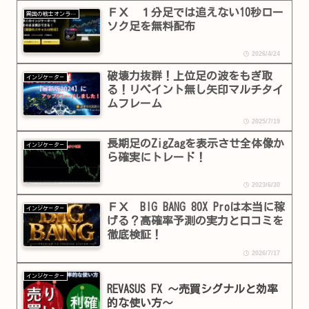
ＦＸ １分足では追えない10秒ロー
異国の戦士オンラインショップ
ソク足を無料配布
2026/4/24
破壊力抜群！上位足の波をもぎ取
インジケ－タ－
る！リペイント無し矢印マルチタイ
ムフレーム
2025/7/19
長期足のZigZagを表示させ全体像か
インジケ－タ－
ら確実にトレード！
2023/6/30
ＦＸ BIG BANG 80X Proは本当に稼
インジケ－タ－
げる？高確率予測の実力と口コミを
徹底検証！
2026/7/17
インジケ－タ－
REVASUS FX ～売買シグナルと効率
的な使い方～