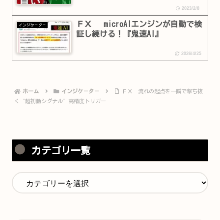
2023/2/8
ＦＸ microAIエンジンが自動で検
インジケ－タ－
証し続ける！『鬼速AI』
2026/4/25
ホーム
インジケ－タ－
ＦＸ 流れの起点を一瞬で撃ち抜
く“超初動シグナル”高精度トリガー
カテゴリ一覧