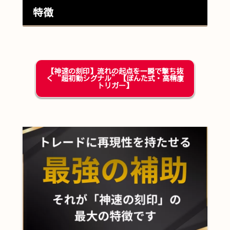
特徴
【神速の刻印】流れの起点を一瞬で撃ち抜
く“超初動シグナル”【ぽんた式・高精度
トリガー】