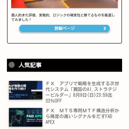
個人的また評価、実戦的、ロジックの確実性と勝てるものを厳選し
てみました！
詳細ページ
人気記事
ＦＸ アプリで戦略を生成する次世
代システム「異国のAI.ストラテジ
ービルダー」8月9日(日)23:59迄
33％OFF
ＦＸ ＭＴ５専用ＭＴＦ構造分析か
ら精度の高いシグナルをだすFAD
APEX