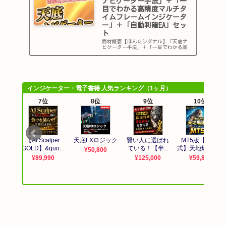
ナビゲーター手法」＋「一
目でわかる高精度マルチタ
イムフレームインジケータ
ー」＋「自動利確EA」セッ
ト
商材概要【ぽんたシグナル】「天底ナ
ビゲーター手法」＋「一目でわかる高
精度マルチタイムフレームインジケー
ター」＋「自動利確EA」セットアップ
デート情報主な性能紹介① 一目でわ
かる高精度マルチタイムフレームイン
ジケーター１５分足・１時間足・４
時...