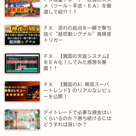
メ（ツール・手法・ＥＡ）を厳
選して紹介！！
ＦＸ 流れの起点を一瞬で撃ち
抜く“超初動シグナル”高精度
トリガー
ＦＸ 【異国の天底システム】
をＥＡ化！してみた感想を暴
露！！
ＦＸ 【異国のAI.無双スーパ
ートレンド】​のリアルなレビュ
ーを公開！
デイトレードで必要な資金はい
くらいるのか？勝ち続けるには
どうすれば良いか？