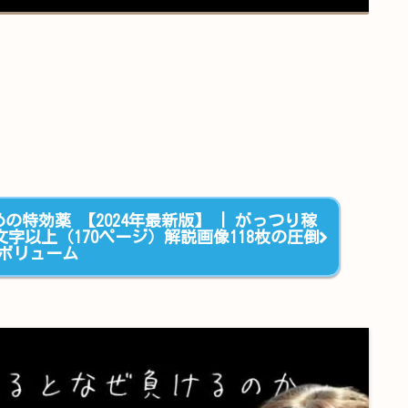
の特効薬 【2024年最新版】 | がっつり稼
字以上（170ページ）解説画像118枚の圧倒
ボリューム