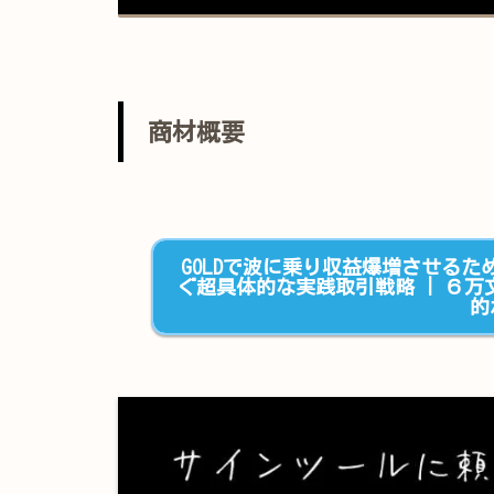
商材概要
GOLDで波に乗り収益爆増させるため
ぐ超具体的な実践取引戦略 | ６万文
的