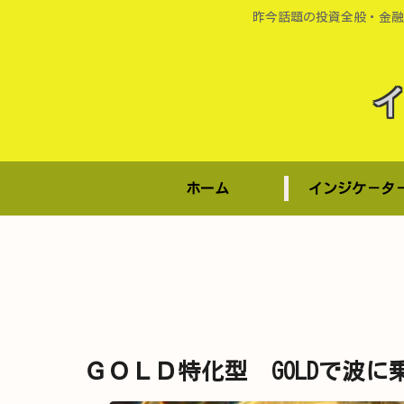
昨今話題の投資全般・金融
ホーム
インジケ－タ
ＧＯＬＤ特化型 GOLDで波