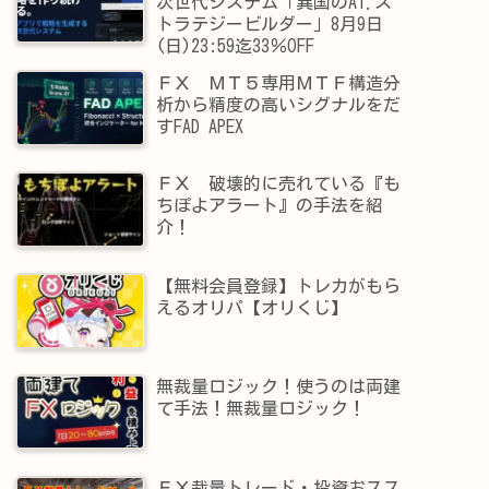
次世代システム「異国のAI.ス
トラテジービルダー」8月9日
(日)23:59迄33％OFF
ＦＸ ＭＴ５専用ＭＴＦ構造分
析から精度の高いシグナルをだ
すFAD APEX
ＦＸ 破壊的に売れている『も
ちぽよアラート』の手法を紹
介！
【無料会員登録】トレカがもら
えるオリパ【オリくじ】
無裁量ロジック！使うのは両建
て手法！無裁量ロジック！
ＦＸ裁量トレード・投資おスス