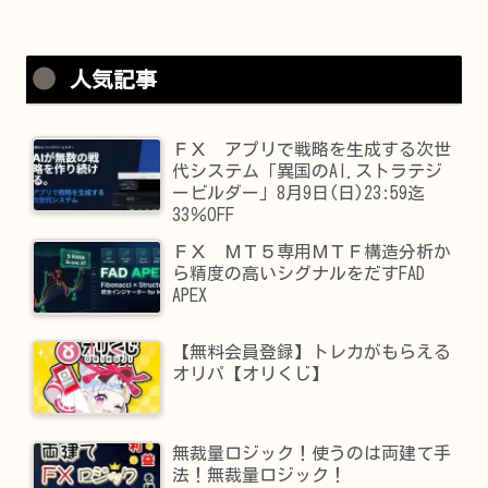
人気記事
ＦＸ アプリで戦略を生成する次世
代システム「異国のAI.ストラテジ
ービルダー」8月9日(日)23:59迄
33％OFF
ＦＸ ＭＴ５専用ＭＴＦ構造分析か
ら精度の高いシグナルをだすFAD
APEX
【無料会員登録】トレカがもらえる
オリパ【オリくじ】
無裁量ロジック！使うのは両建て手
法！無裁量ロジック！