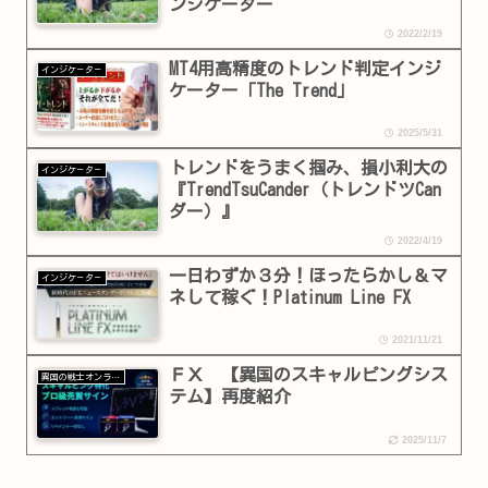
ンジケーター
2022/2/19
MT4用高精度のトレンド判定インジ
インジケ－タ－
ケーター「The Trend」
2025/5/31
トレンドをうまく掴み、損小利大の
インジケ－タ－
『TrendTsuCander（トレンドツCan
ダー）』
2022/4/19
一日わずか３分！ほったらかし＆マ
インジケ－タ－
ネして稼ぐ！Platinum Line FX
2021/11/21
ＦＸ 【異国のスキャルピングシス
異国の戦士オンラインショップ
テム】再度紹介
2025/11/7