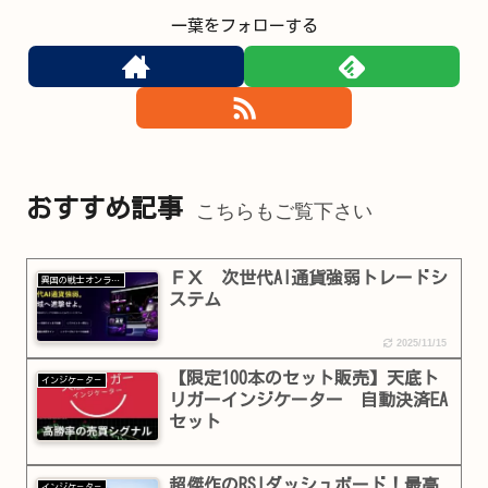
一葉をフォローする
おすすめ記事
こちらもご覧下さい
ＦＸ 次世代AI通貨強弱トレードシ
異国の戦士オンラインショップ
ステム
2025/11/15
【限定100本のセット販売】天底ト
インジケ－タ－
リガーインジケーター 自動決済EA
セット
超傑作のRSIダッシュボード！最高
インジケ－タ－