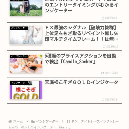
のエントリータイミングがわかるイ
ンジケーター
2022/2/19
ＦＸ最強のシグナル【破壊力抜群】
インジケ－タ－
上位足をもぎ取るリペイント無し矢
印マルチタイムフレーム！！は無敵
か！？
2023/8/10
5種類のプライスアクションを自動
インジケ－タ－
で検出「Candle_Seeker」
2021/12/26
天底根こそぎＧＯＬＤインジケータ
インジケ－タ－
2023/8/13
ホーム
インジケ－タ－
ＦＸ デイトレ〜スイングトレー
ド用の のぶしのインジケーター「Winner」