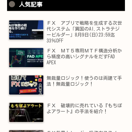
人気記事
ＦＸ アプリで戦略を生成する次世
代システム「異国のAI.ストラテジ
ービルダー」8月9日(日)23:59迄
33％OFF
ＦＸ ＭＴ５専用ＭＴＦ構造分析か
ら精度の高いシグナルをだすFAD
APEX
無裁量ロジック！使うのは両建て手
法！無裁量ロジック！
ＦＸ 破壊的に売れている『もちぽ
よアラート』の手法を紹介！