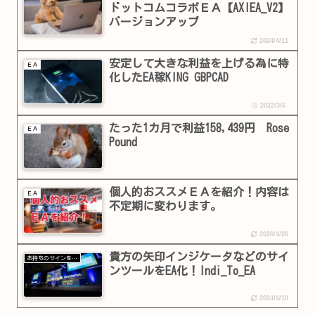
ドットコムコラボＥＡ【AXIEA_V2】
バージョンアップ
2024/4/11
安定して大きな利益を上げる為に特
ＥＡ
化したEA稼KING GBPCAD
2022/3/6
たった1カ月で利益158,439円 Rose
ＥＡ
Pound
個人的おススメＥＡを紹介！内容は
ＥＡ
不定期に変わります。
2026/4/26
貴方の矢印インジケータなどのサイ
お持ちのサインをＥＡ化します！
ンツールをEA化！Indi_To_EA
2024/4/10