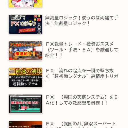
無裁量ロジック！使うのは両建て手
法！無裁量ロジック！
ＦＸ裁量トレード・投資おススメ
（ツール・手法・ＥＡ）を厳選して
紹介！！
ＦＸ 流れの起点を一瞬で撃ち抜
く“超初動シグナル”高精度トリガ
ー
ＦＸ 【異国の天底システム】をＥ
Ａ化！してみた感想を暴露！！
ＦＸ 【異国のAI.無双スーパート