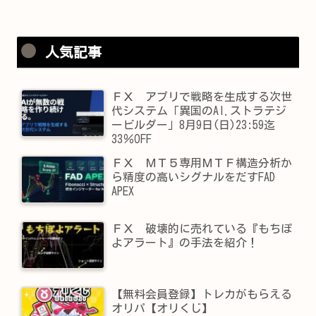
人気記事
ＦＸ アプリで戦略を生成する次世
代システム「異国のAI.ストラテジ
ービルダー」8月9日(日)23:59迄
33％OFF
ＦＸ ＭＴ５専用ＭＴＦ構造分析か
ら精度の高いシグナルをだすFAD
APEX
ＦＸ 破壊的に売れている『もちぽ
よアラート』の手法を紹介！
【無料会員登録】トレカがもらえる
オリパ【オリくじ】