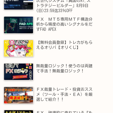
次世代システム「異国のAI.ス
トラテジービルダー」8月9日
(日)23:59迄33％OFF
ＦＸ ＭＴ５専用ＭＴＦ構造分
析から精度の高いシグナルをだ
すFAD APEX
【無料会員登録】トレカがもら
えるオリパ【オリくじ】
無裁量ロジック！使うのは両建
て手法！無裁量ロジック！
ＦＸ裁量トレード・投資おスス
メ（ツール・手法・ＥＡ）を厳
選して紹介！！
ＦＸ 破壊的に売れている『も