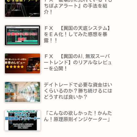
ちぽよアラート』の手法を紹
介！
ＦＸ 【異国の天底システム】
をＥＡ化！してみた感想を暴
露！！
ＦＸ 【異国のAI.無双スーパ
ートレンド】​のリアルなレビュ
ーを公開！
デイトレードで必要な資金はい
くらいるのか？勝ち続けるには
どうすれば良いか？
「こんなの欲しかった！かんた
ん！原理原則インジケーター」