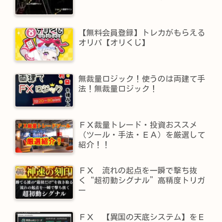
【無料会員登録】トレカがもらえる
オリパ【オリくじ】
無裁量ロジック！使うのは両建て手
法！無裁量ロジック！
ＦＸ裁量トレード・投資おススメ
（ツール・手法・ＥＡ）を厳選して
紹介！！
ＦＸ 流れの起点を一瞬で撃ち抜
く“超初動シグナル”高精度トリガ
ー
ＦＸ 【異国の天底システム】をＥ