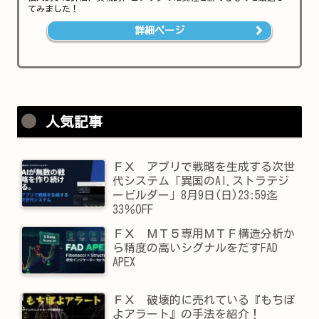
てみました！
詳細ページ
人気記事
ＦＸ アプリで戦略を生成する次世
代システム「異国のAI.ストラテジ
ービルダー」8月9日(日)23:59迄
33％OFF
ＦＸ ＭＴ５専用ＭＴＦ構造分析か
ら精度の高いシグナルをだすFAD
APEX
ＦＸ 破壊的に売れている『もちぽ
よアラート』の手法を紹介！