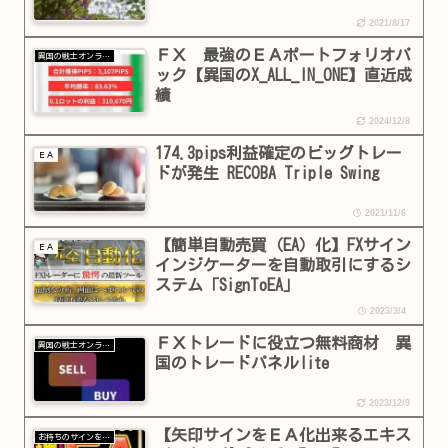
2021/8/17
ＦＸ 最強のＥＡポートフォリオパ
異国の戦士オンラインショップ
ック【異国のX_ALL_IN_ONE】直近成
績
2024/12/8
174.3pips利益確定のビッグトレー
ＥＡ
ドが発生 RECOBA Triple Swing
2021/11/6
【簡単自動売買（EA）化】FXサイン
ＥＡ
インジケーターを自動取引にするシ
ステム「SignToEA」
2023/3/4
ＦＸトレードに役立つ無料商材 異
異国の戦士オンラインショップ
国のトレードパネルlite
2023/12/9
【矢印サインをＥＡ化出来るエキス
お持ちのサインをＥＡ化します！