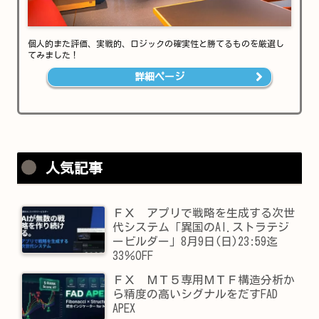
個人的また評価、実戦的、ロジックの確実性と勝てるものを厳選し
てみました！
詳細ページ
人気記事
ＦＸ アプリで戦略を生成する次世
代システム「異国のAI.ストラテジ
ービルダー」8月9日(日)23:59迄
33％OFF
ＦＸ ＭＴ５専用ＭＴＦ構造分析か
ら精度の高いシグナルをだすFAD
APEX