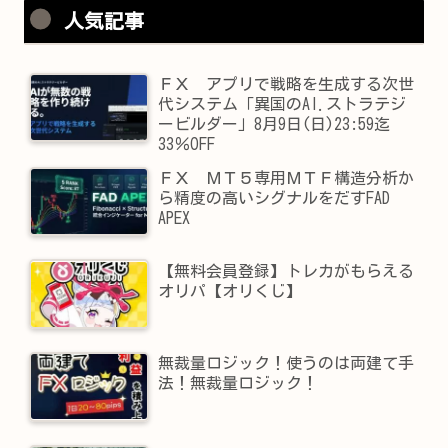
人気記事
ＦＸ アプリで戦略を生成する次世
代システム「異国のAI.ストラテジ
ービルダー」8月9日(日)23:59迄
33％OFF
ＦＸ ＭＴ５専用ＭＴＦ構造分析か
ら精度の高いシグナルをだすFAD
APEX
【無料会員登録】トレカがもらえる
オリパ【オリくじ】
無裁量ロジック！使うのは両建て手
法！無裁量ロジック！