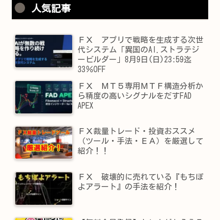
人気記事
ＦＸ アプリで戦略を生成する次世
代システム「異国のAI.ストラテジ
ービルダー」8月9日(日)23:59迄
33％OFF
ＦＸ ＭＴ５専用ＭＴＦ構造分析か
ら精度の高いシグナルをだすFAD
APEX
ＦＸ裁量トレード・投資おススメ
（ツール・手法・ＥＡ）を厳選して
紹介！！
ＦＸ 破壊的に売れている『もちぽ
よアラート』の手法を紹介！