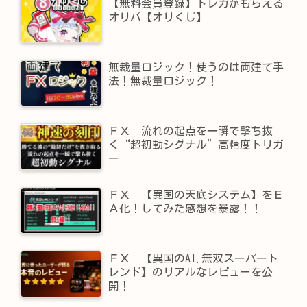
【無料会員登録】トレカがもらえる
オリパ【オリくじ】
無裁量ロジック！使うのは両建て手
法！無裁量ロジック！
ＦＸ 流れの起点を一瞬で撃ち抜
く“超初動シグナル”高精度トリガ
ー
ＦＸ 【異国の天底システム】をＥ
Ａ化！してみた感想を暴露！！
ＦＸ 【異国のAI.無双スーパート
レンド】​のリアルなレビューを公
開！