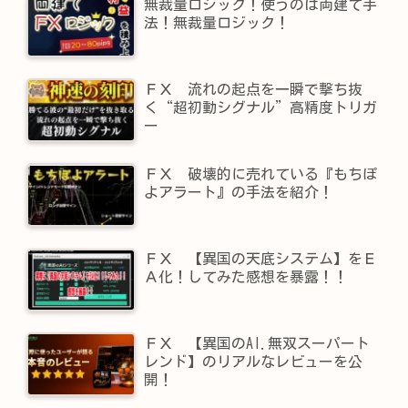
無裁量ロジック！使うのは両建て手
法！無裁量ロジック！
ＦＸ 流れの起点を一瞬で撃ち抜
く“超初動シグナル”高精度トリガ
ー
ＦＸ 破壊的に売れている『もちぽ
よアラート』の手法を紹介！
ＦＸ 【異国の天底システム】をＥ
Ａ化！してみた感想を暴露！！
ＦＸ 【異国のAI.無双スーパート
レンド】​のリアルなレビューを公
開！