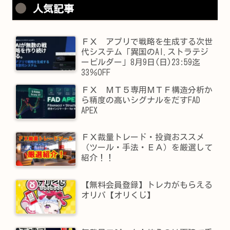
人気記事
ＦＸ アプリで戦略を生成する次世
代システム「異国のAI.ストラテジ
ービルダー」8月9日(日)23:59迄
33％OFF
ＦＸ ＭＴ５専用ＭＴＦ構造分析か
ら精度の高いシグナルをだすFAD
APEX
ＦＸ裁量トレード・投資おススメ
（ツール・手法・ＥＡ）を厳選して
紹介！！
【無料会員登録】トレカがもらえる
オリパ【オリくじ】