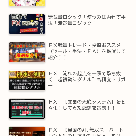
無裁量ロジック！使うのは両建て手
法！無裁量ロジック！
ＦＸ裁量トレード・投資おススメ
（ツール・手法・ＥＡ）を厳選して
紹介！！
ＦＸ 流れの起点を一瞬で撃ち抜
く“超初動シグナル”高精度トリガ
ー
ＦＸ 【異国の天底システム】をＥ
Ａ化！してみた感想を暴露！！
ＦＸ 【異国のAI.無双スーパート
レンド】​のリアルなレビューを公