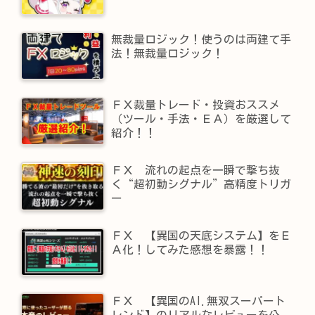
無裁量ロジック！使うのは両建て手
法！無裁量ロジック！
ＦＸ裁量トレード・投資おススメ
（ツール・手法・ＥＡ）を厳選して
紹介！！
ＦＸ 流れの起点を一瞬で撃ち抜
く“超初動シグナル”高精度トリガ
ー
ＦＸ 【異国の天底システム】をＥ
Ａ化！してみた感想を暴露！！
ＦＸ 【異国のAI.無双スーパート
レンド】​のリアルなレビューを公