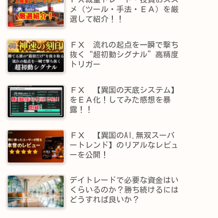
メ（ツール・手法・ＥＡ）を厳
選して紹介！！
ＦＸ 流れの起点を一瞬で撃ち
抜く“超初動シグナル”高精度
トリガー
ＦＸ 【異国の天底システム】
をＥＡ化！してみた感想を暴
露！！
ＦＸ 【異国のAI.無双スーパ
ートレンド】​のリアルなレビュ
ーを公開！
デイトレードで必要な資金はい
くらいるのか？勝ち続けるには
どうすれば良いか？