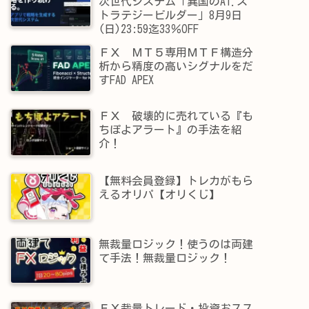
次世代システム「異国のAI.ス
トラテジービルダー」8月9日
(日)23:59迄33％OFF
ＦＸ ＭＴ５専用ＭＴＦ構造分
析から精度の高いシグナルをだ
すFAD APEX
ＦＸ 破壊的に売れている『も
ちぽよアラート』の手法を紹
介！
【無料会員登録】トレカがもら
えるオリパ【オリくじ】
無裁量ロジック！使うのは両建
て手法！無裁量ロジック！
ＦＸ裁量トレード・投資おスス