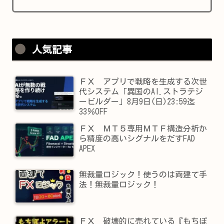
人気記事
ＦＸ アプリで戦略を生成する次世
代システム「異国のAI.ストラテジ
ービルダー」8月9日(日)23:59迄
33％OFF
ＦＸ ＭＴ５専用ＭＴＦ構造分析か
ら精度の高いシグナルをだすFAD
APEX
無裁量ロジック！使うのは両建て手
法！無裁量ロジック！
ＦＸ 破壊的に売れている『もちぽ