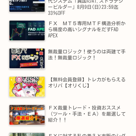
代システム「異国のAI.ストラテジ
ービルダー」8月9日(日)23:59迄
33％OFF
ＦＸ ＭＴ５専用ＭＴＦ構造分析か
ら精度の高いシグナルをだすFAD
APEX
無裁量ロジック！使うのは両建て手
法！無裁量ロジック！
【無料会員登録】トレカがもらえる
オリパ【オリくじ】
ＦＸ裁量トレード・投資おススメ
（ツール・手法・ＥＡ）を厳選して
紹介！！
ＦＸに対する私の考えと市販のシグ