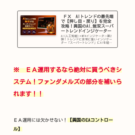
ＦＸ AIトレンドの最先端
で【押し目・戻り】を完全
攻略！異国のAI.無双スーパ
ートレンドインジケーター
AI(人工知能)×MT4インジケーター第2
弾！トレンドに非常に強いインジケー
ター「スーパートレンド」にAIを組み
合わせることで、リアルタイムで相場
を解析・売買サインを最適化して勝率
の高いタイミングで提示。手法に迷い
続けたあなたへ…おすすめの...
※ ＥＡ運用するなら絶対に買うべきシ
ステム！ファンダメルズの部分を補いら
れます！！
ＥＡ運用には欠かせない！
【異国のEAコントロー
ル】