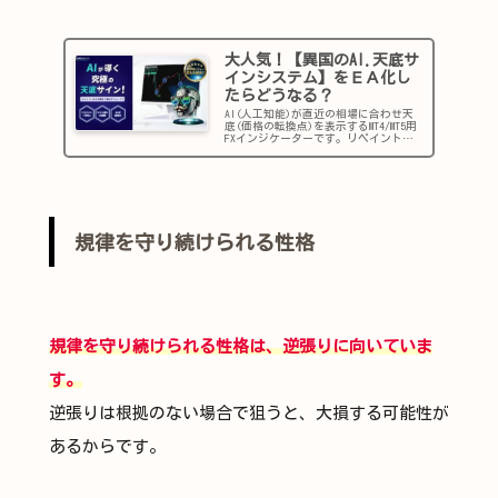
大人気！【異国のAI.天底サ
インシステム】をＥＡ化し
たらどうなる？
AI(人工知能)が直近の相場に合わせ天
底(価格の転換点)を表示するMT4/MT5用
FXインジケーターです。リペイントは
一切なし！自動チューニング機能も新
たに搭載！サインEAと合わせて自動売
買(EA化)もできます。価格の反転を完
璧に予測するお...
規律を守り続けられる性格
規律を守り続けられる性格は、逆張りに向いていま
す。
逆張りは根拠のない場合で狙うと、大損する可能性が
あるからです。