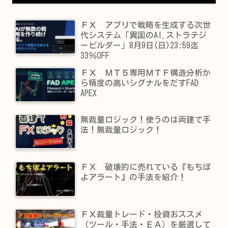
ＦＸ アプリで戦略を生成する次世
代システム「異国のAI.ストラテジ
ービルダー」8月9日(日)23:59迄
33％OFF
ＦＸ ＭＴ５専用ＭＴＦ構造分析か
ら精度の高いシグナルをだすFAD
APEX
無裁量ロジック！使うのは両建て手
法！無裁量ロジック！
ＦＸ 破壊的に売れている『もちぽ
よアラート』の手法を紹介！
ＦＸ裁量トレード・投資おススメ
（ツール・手法・ＥＡ）を厳選して