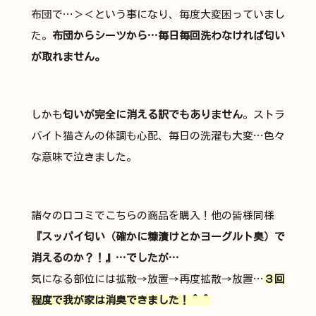
布団で…＞＜という事になり、毎度大変困っていまし
た。
布団からシーツから…毎日毎回洗わなければ匂い
が取れません。
しかも
匂いが完全に消える訳でもありません
。ストラ
バイト猫さんの体調も心配、毎日の洗濯も大変…色々
な意味で泣きました。
諸々の口コミでこちらの商品を購入！他の皆様同様
『スッパイ匂い（確かに糠漬けとかヨーグルト臭）で
消えるのか？！』…でしたが…
気になる部位には拡散→放置→再度拡散→放置…
３回
程度で我が家は消臭できました！＾＾