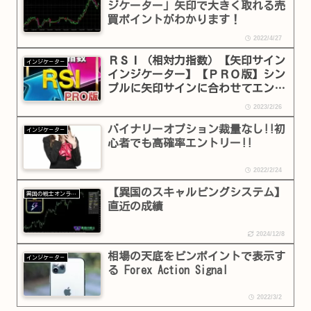
ジケーター」矢印で大きく取れる売
買ポイントがわかります！
2022/4/27
ＲＳＩ（相対力指数）【矢印サイン
インジケ－タ－
インジケーター】【ＰＲＯ版】シン
プルに矢印サインに合わせてエント
リー！
2023/2/26
バイナリーオプション裁量なし!!初
インジケ－タ－
心者でも高確率エントリー!!
2022/2/24
【異国のスキャルピングシステム】
異国の戦士オンラインショップ
直近の成績
2024/12/8
相場の天底をピンポイントで表示す
インジケ－タ－
る Forex Action Signal
2022/3/2