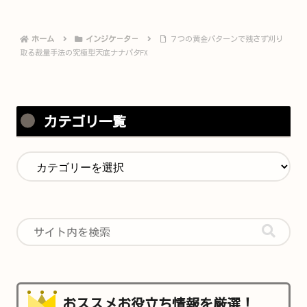
ホーム
インジケ－タ－
７つの黄金パターンで残さず刈り
取る裁量手法の究極型天底ナナパタFX
カテゴリ一覧
おススメお役立ち情報を厳選！