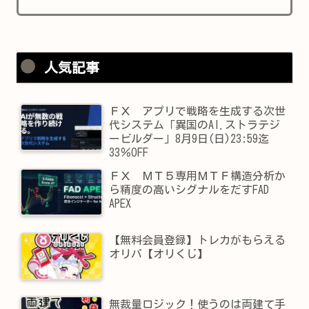
人気記事
ＦＸ アプリで戦略を生成する次世
代システム「異国のAI.ストラテジ
ービルダー」8月9日(日)23:59迄
33％OFF
ＦＸ ＭＴ５専用ＭＴＦ構造分析か
ら精度の高いシグナルをだすFAD
APEX
【無料会員登録】トレカがもらえる
オリパ【オリくじ】
無裁量ロジック！使うのは両建て手