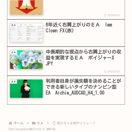
2025/4/23
6年近く右肩上がりのＥＡ Iam
ＥＡ
Clown FX(赤)
中長期的な視点から右肩上がりの収
ＥＡ
益を実現するＥＡ ボイジャーX
JPY
2021/2/26
利用者自身が損失額を決めることが
ＥＡ
できる新しいタイプのナンピン￼型
EA Archie_AUDCAD_H4_1.00
ホーム
ＥＡ
朝スキャ＆朝デイトレード
ChallengeScalMorning V GBPCAD