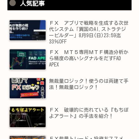
人気記事
ＦＸ アプリで戦略を生成する次世
代システム「異国のAI.ストラテジ
ービルダー」8月9日(日)23:59迄
33％OFF
ＦＸ ＭＴ５専用ＭＴＦ構造分析か
ら精度の高いシグナルをだすFAD
APEX
無裁量ロジック！使うのは両建て手
法！無裁量ロジック！
ＦＸ 破壊的に売れている『もちぽ
よアラート』の手法を紹介！
ＦＸ裁量トレード・投資おススメ