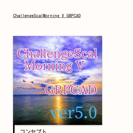
ChallengeScalMorning V GBPCAD
コンセプト