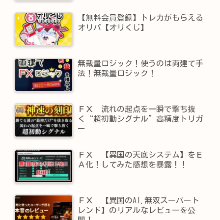
【無料会員登録】トレカがもらえる
オリパ【オリくじ】
無裁量ロジック！使うのは両建て手
法！無裁量ロジック！
ＦＸ 流れの起点を一瞬で撃ち抜
く“超初動シグナル”高精度トリガ
ー
ＦＸ 【異国の天底システム】をＥ
Ａ化！してみた感想を暴露！！
ＦＸ 【異国のAI.無双スーパート
レンド】​のリアルなレビューを公
開！