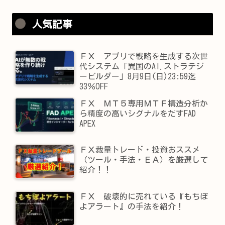
人気記事
ＦＸ アプリで戦略を生成する次世
代システム「異国のAI.ストラテジ
ービルダー」8月9日(日)23:59迄
33％OFF
ＦＸ ＭＴ５専用ＭＴＦ構造分析か
ら精度の高いシグナルをだすFAD
APEX
ＦＸ裁量トレード・投資おススメ
（ツール・手法・ＥＡ）を厳選して
紹介！！
ＦＸ 破壊的に売れている『もちぽ
よアラート』の手法を紹介！