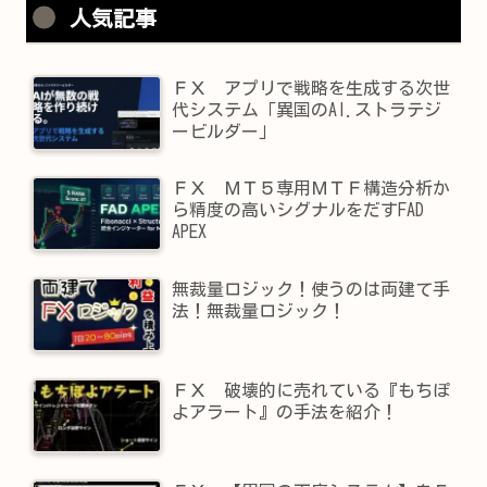
人気記事
ＦＸ アプリで戦略を生成する次世
代システム「異国のAI.ストラテジ
ービルダー」
ＦＸ ＭＴ５専用ＭＴＦ構造分析か
ら精度の高いシグナルをだすFAD
APEX
無裁量ロジック！使うのは両建て手
法！無裁量ロジック！
ＦＸ 破壊的に売れている『もちぽ
よアラート』の手法を紹介！