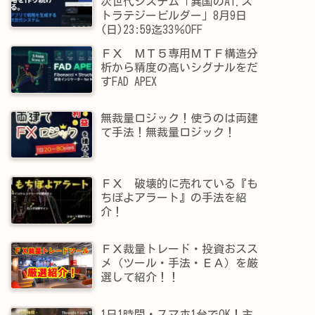
次世代システム「異国のAI.ス
トラテジービルダー」8月9日
(日)23:59迄33％OFF
ＦＸ ＭＴ５専用ＭＴＦ構造分
析から精度の高いシグナルをだ
すFAD APEX
無裁量ロジック！使うのは両建
て手法！無裁量ロジック！
ＦＸ 破壊的に売れている『も
ちぽよアラート』の手法を紹
介！
ＦＸ裁量トレード・投資おスス
メ（ツール・手法・ＥＡ）を厳
選して紹介！！
1日1時間・スマホ1台でOK！主