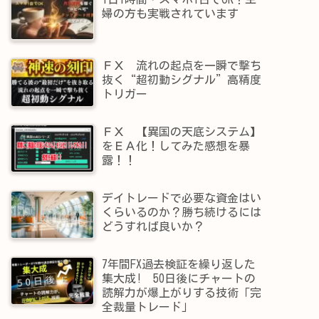
婦の方も実戦されています
ＦＸ 流れの起点を一瞬で撃ち
抜く“超初動シグナル”高精度
トリガー
ＦＸ 【異国の天底システム】
をＥＡ化！してみた感想を暴
露！！
デイトレードで必要な資金はい
くらいるのか？勝ち続けるには
どうすれば良いか？
7年間FX過去検証を繰り返した
集大成! 50日後にチャートの
読解力が爆上がりする技術「完
全裁量トレード」