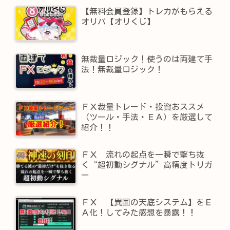
【無料会員登録】トレカがもらえる
オリパ【オリくじ】
無裁量ロジック！使うのは両建て手
法！無裁量ロジック！
ＦＸ裁量トレード・投資おススメ
（ツール・手法・ＥＡ）を厳選して
紹介！！
ＦＸ 流れの起点を一瞬で撃ち抜
く“超初動シグナル”高精度トリガ
ー
ＦＸ 【異国の天底システム】をＥ
Ａ化！してみた感想を暴露！！