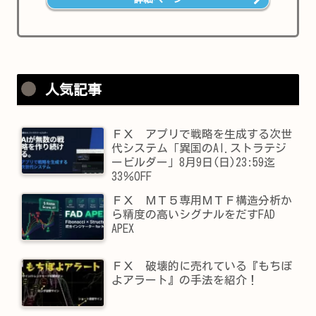
人気記事
ＦＸ アプリで戦略を生成する次世
代システム「異国のAI.ストラテジ
ービルダー」8月9日(日)23:59迄
33％OFF
ＦＸ ＭＴ５専用ＭＴＦ構造分析か
ら精度の高いシグナルをだすFAD
APEX
ＦＸ 破壊的に売れている『もちぽ
よアラート』の手法を紹介！