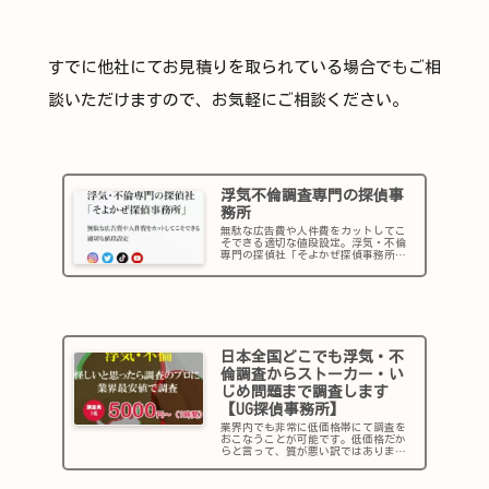
すでに他社にてお見積りを取られている場合でもご相
談いただけますので、お気軽にご相談ください。
浮気不倫調査専門の探偵事
務所
無駄な広告費や人件費をカットしてこ
そできる適切な値段設定。浮気・不倫
専門の探偵社「そよかぜ探偵事務所」
そよかぜ探偵事務所について※ 紹介
文引用弊社では、“お客様のお気持ち
を第一に“というテーマを掲げ、日頃
から様々なご相談を承っております。
問...
日本全国どこでも浮気・不
倫調査からストーカー・い
じめ問題まで調査します
【UG探偵事務所】
業界内でも非常に低価格帯にて調査を
おこなうことが可能です。低価格だか
らと言って、質が悪い訳ではありませ
ん。積み重ねてきた調査実績を元にお
こないますので、しっかりと対応をお
こないます。探偵調査と同時にお客様